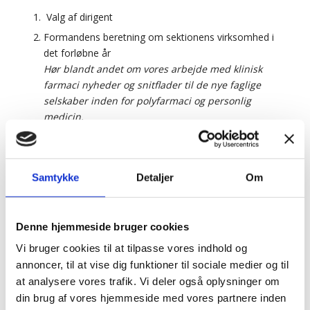
Valg af dirigent
Formandens beretning om sektionens virksomhed i
det forløbne år
Hør blandt andet om vores arbejde med klinisk
farmaci nyheder og snitflader til de nye faglige
selskaber inden for polyfarmaci og personlig
medicin.
Valg af medlemmer til sektionens bestyrelse
Bestyrelsen søger 1-2 nye medlemmer, enten
ordinære medlemmer som vælges for 3 år eller
Samtykke
Detaljer
Om
suppleanter som vælges for 1 år ad gangen.
Indkomne forslag
Forslag indsendes til bestyrelsen senest 2 uger før
Denne hjemmeside bruger cookies
generalforsamlingen
Vi bruger cookies til at tilpasse vores indhold og
Eventuelt
annoncer, til at vise dig funktioner til sociale medier og til
at analysere vores trafik. Vi deler også oplysninger om
Inden generalforsamlingen kan man også deltage i
din brug af vores hjemmeside med vores partnere inden
eventet ”Hvad laver en klinisk farmaceut?”, hvor der også