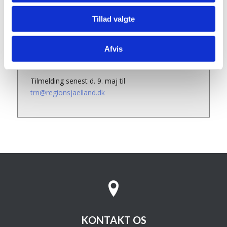
Benzon auditoriet, PharmaSchool KU
Universitetsparken 2, KBH Ø
Tillad valgte
Afvis
Tilmeld
Tilmelding senest d. 9. maj til
trn@regionsjaelland.dk
KONTAKT OS