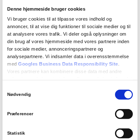
omkring afklaring af bestemmelserne for optagelse i
Denne hjemmeside bruger cookies
Selskabet samt mindre sproglige justeringer.
Vi bruger cookies til at tilpasse vores indhold og
annoncer, til at vise dig funktioner til sociale medier og til
Med vedtægtsændringerne af 1. januar 2003 fik
at analysere vores trafik. Vi deler også oplysninger om
sektionerne direkte indflydelse på Selskabets ledelse.
din brug af vores hjemmeside med vores partnere inden
Ved opdateringerne fra 26. Juni 2009 blev
for sociale medier, annonceringspartnere og
vedtægterne mere tidssvarende i forhold til
analysepartnere. Vi indsamler data i overensstemmelse
udviklingen indenfor det farmaceutiske område
med
Googles Business Data Responsibility Site
.
(uddannelse, industri etc.). Således er der bl.a. åbnet
Vores partnere kan kombinere disse data med andre
op for, at andre akademikere end farmaceuter, hvis
oplysninger, du har givet dem, eller som de har indsamlet
uddannelse eller arbejde retter sig mod farmaci eller
fra din brug af deres tjenester.
Samtykkevalg
anden farmaceutisk videnskab, kan optages i
Se Cookie & Privatlivspolitik
her
Nødvendig
selskabet.
Præferencer
Statistik