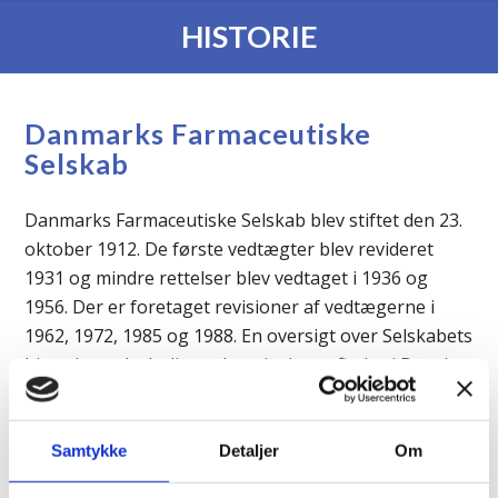
HISTORIE
Danmarks Farmaceutiske
Selskab
Danmarks Farmaceutiske Selskab blev stiftet den 23.
oktober 1912. De første vedtægter blev revideret
1931 og mindre rettelser blev vedtaget i 1936 og
1956. Der er foretaget revisioner af vedtægerne i
1962, 1972, 1985 og 1988. En oversigt over Selskabets
historie med yderligere henvisninger findes i Dansk
Tidsskrift for Farmaci 36, 1962, nr. 10-11 og i
jubilæumsskriftet “Danmarks Farmaceutiske Selskab
1912-1987”, forfattet af Hans-Otto Loldrup.
Samtykke
Detaljer
Om
Vedtægterne blev igen i oktober 1992 opdateret